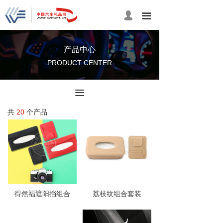
넙
끀
产品中心
PRODUCT CENTER
끀
共
20
个产品
得然福遮阳挡组合
荔枝纹组合套装